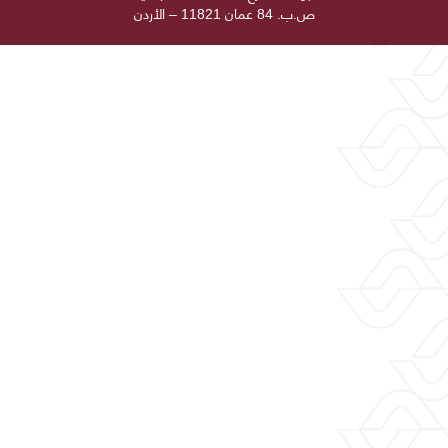
ص.ب. 84 عمان 11821 – الأردن