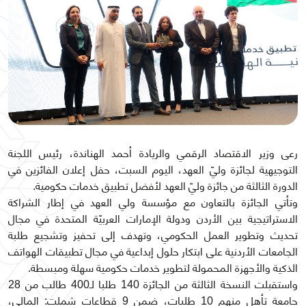
رعى وزير الاقتصاد الرقمي والريادة أحمد الهناندة، رئيس اللجنة
التوجيهية لجائزة وليّ العهد، اليوم السبت، حفل إعلان الفائزين في
الدورة الثالثة من جائزة وليّ العهد لأفضل تطبيق خدمات حكومية.
وتأتي الجائزة بالتعاون مع مؤسسة ولي العهد في إطار الشراكة
الاستراتيجية بين الأردن ودولة الإمارات العربيّة المتحدة في مجال
تحديث وتطوير العمل الحكومي، وتهدف إلى تحفيز وتشجيع طلبة
الجامعات الأردنية على ابتكار حلول إبداعية في مجال تطبيقات الهواتف
الذكية والأجهزة المحمولة لتطوير خدمات حكومية سهلة ومبسطة.
واستقبلت النسخة الثالثة من الجائزة 140 طلبا لـ400 طالب من 28
جامعة تأهل منهم 10 طلبات، ضمن 9 قطاعات شملت: المالي،