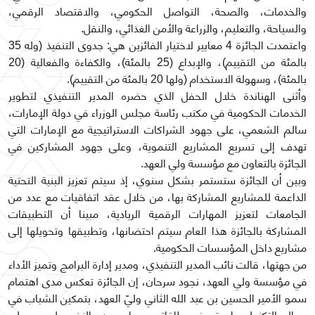
والخدمات، والصحة، التواصل الحكومي، والاقتصاد الرقمي،
والسياحة، والتعليم، والزراعة والأمن الغذائي، والنقل.
واعتمدت الجائزة 4 معايير لاختيار الفائزين هي: جدوى التنفيذ (وله 35
بالمئة من التقييم)، والإبداع (25 بالمئة)، والكفاءة والفعالية (20
بالمئة)، وسهولة الاستخدام (ولها 20 بالمئة من التقييم).
وأثنى الهناندة خلال الحفل الذي حضره المدير التنفيذي لتطوير
الخدمات الحكومية في مكتب رئاسة مجلس الوزراء في دولة الإمارات،
سالم الشعمي، على جهود الشراكات الاستراتيجية مع الإمارات التي
تهدف إلى تسريع المشاريع التنموية، وعلى جهود المشاركين في
الجائزة بالتعاون مع مؤسسة ولي العهد.
وبين أن الجائزة ستستمر بشكل سنوي، إذ سيتم تعزيز البنية التحتية
الداعمة للمشاريع المشاركة بها، من خلال عقد اتفاقيات مع عدد من
الجامعات لتعزيز المهارات الرقمية الريادية، مبينا أن التطبيقات
المشاركة بالجائزة هذا العام سيتم احتضانها، وتطبيقها وتحويلها إلى
مشاريع داخل المؤسسات الحكومية.
من جهتها، قالت نائب المدير التنفيذي، ومدير إدارة البرامج وتميز الأداء
في مؤسسة ولي العهد، نجود سرحان، إن الجائزة تعكس مدى اهتمام
سمو الأمير الحسين بن عبد الله الثاني وليّ العهد، بتمكين الشباب في