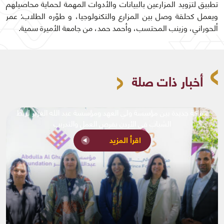
تطبيق لتزويد المزارعين بالبيانات والأدوات المهمة لحماية محاصيلهم
ويعمل كحلقة وصل بين المزارع والتكنولوجيا، و طوّره الطلاب: عمر
ألحوراني، وزينب المحتسب، وأحمد حمد، من جامعة الأميرة سمية.
أخبار ذات صلة
بد الله الغرير لربط
مؤسسة ولي العهد تختتم الدورة الثانية من البطو
والتدريب
ألعاب القوى 2026
اقرأ المزيد