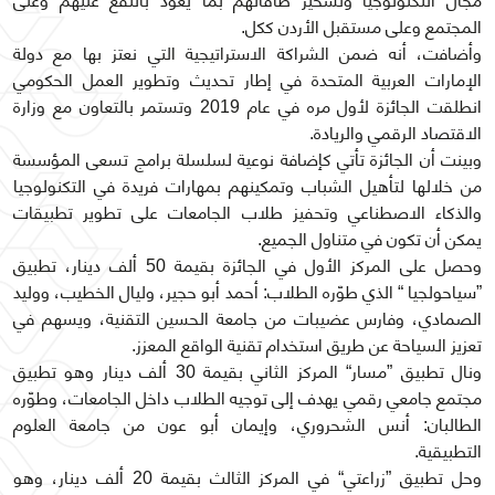
مجال التكنولوجيا وتسخير طاقاتهم بما يعود بالنفع عليهم وعلى
المجتمع وعلى مستقبل الأردن ككل.
وأضافت، أنه ضمن الشراكة الاستراتيجية التي نعتز بها مع دولة
الإمارات العربية المتحدة في إطار تحديث وتطوير العمل الحكومي
انطلقت الجائزة لأول مره في عام 2019 وتستمر بالتعاون مع وزارة
الاقتصاد الرقمي والريادة.
وبينت أن الجائزة تأتي كإضافة نوعية لسلسلة برامج تسعى المؤسسة
من خلالها لتأهيل الشباب وتمكينهم بمهارات فريدة في التكنولوجيا
والذكاء الاصطناعي وتحفيز طلاب الجامعات على تطوير تطبيقات
يمكن أن تكون في متناول الجميع.
وحصل على المركز الأول في الجائزة بقيمة 50 ألف دينار، تطبيق
”سياحولجيا “ الذي طوّره الطلاب: أحمد أبو حجير، وليال الخطيب، ووليد
الصمادي، وفارس عضيبات من جامعة الحسين التقنية، ويسهم في
تعزيز السياحة عن طريق استخدام تقنية الواقع المعزز.
ونال تطبيق ”مسار“ المركز الثاني بقيمة 30 ألف دينار وهو تطبيق
مجتمع جامعي رقمي يهدف إلى توجيه الطلاب داخل الجامعات، وطوّره
الطالبان: أنس الشحروري، وإيمان أبو عون من جامعة العلوم
التطبيقية.
وحل تطبيق ”زراعتي“ في المركز الثالث بقيمة 20 ألف دينار، وهو