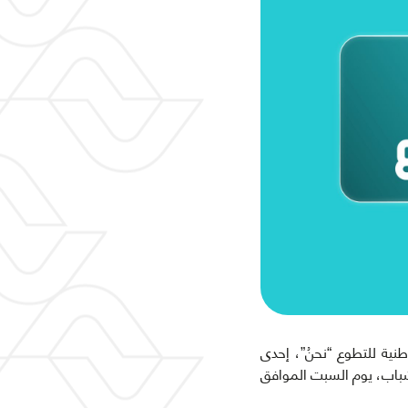
نية للتطوع “نحنُ”، إحدى
لشباب، يوم السبت الموافق