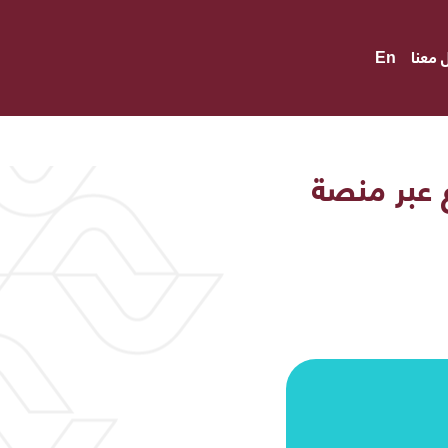
 معنا
En
 عبر منصة