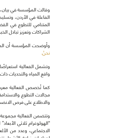
وقالت المؤسسة في بيان، إن
الفاعلة في الأردن، وتسلي
المتنامي للتطوع في القضا
الشراكات وتعزيز تبادل الخ
وأوضحت المؤسسة أن المشا
نحنُ.
وتشمل الفعالية استعراض
واقع المياه والتحديات ذات 
كما تُخصص الفعالية معرضً
مجالات التطوع والاستدامة
والاطلاع على فرص الانضما
“الهولوغرام ثلاثي الأبعا
الاجتماعي، وعدد من الألع
لمبادرات زراعة الأشجار ت