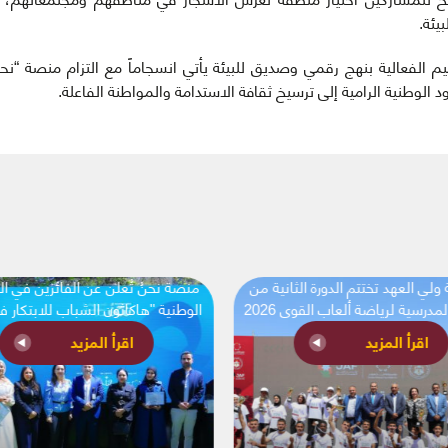
يئة.
لفعالية بنهج رقمي وصديق للبيئة يأتي انسجاماً مع التزام منصة “نحنُ”
د الوطنية الرامية إلى ترسيخ ثقافة الاستدامة والمواطنة الفاعلة.
ي العهد تختتم الدورة الثانية من
منصة نحنُ تُعلن عن الفائزين في ا
مدرسية لرياضة ألعاب القوى 2026
الوطنية "هاكاثون الشباب للابتكار 
استهلاك المياه وإدارة النفايات 2026"
اقرأ المزيد
اقرأ المزيد