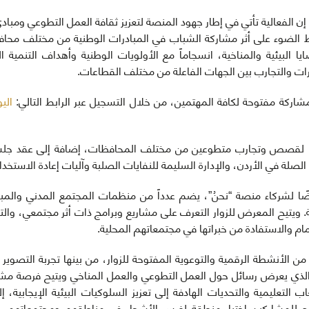
 الفعالية تأتي في إطار جهود المنصة لتعزيز ثقافة العمل التطوعي ومبادئ
ط الضوء على أثر مشاركة الشباب في المبادرات الوطنية من مختلف محافظا
يا البيئية والمناخية، انسجاماً مع الأولويات الوطنية وأهداف التنمية 
برات والتجارب بين الجهات الفاعلة من مختلف القطاعات.
ركة مفتوحة لكافة المهتمين، من خلال التسجيل عبر الرابط التالي:
الي
ًا لقصص وتجارب متطوعين من مختلف المحافظات، إضافة إلى عقد جلس
الصلة في الأردن، والإدارة السليمة للنفايات الصلبة وآليات إعادة الاستخدام
ا لشركاء منصة “نحنُ”، يضم عدداً من منظمات المجتمع المدني والمباد
. ويتيح المعرض للزوار التعرف على مشاريع وبرامج ذات أثر مجتمعي، والت
م والاستفادة من خبراتها في مجتمعاتهم المحلية.
د” الذي يعرض رسائل حول العمل التطوعي والعمل المناخي ويتيح فرصة مشا
اب التعليمية والتحديات الهادفة إلى تعزيز السلوكيات البيئية الإيجابي
تيح للمشاركين اختيار منطقة لغرس الأشجار في مناطقهم ومجتمعاتهم، 