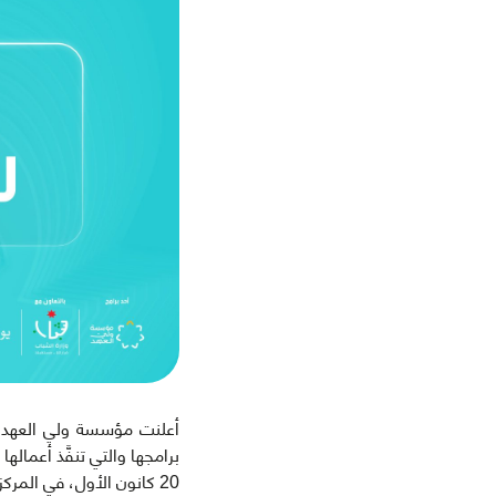
أعلنت مؤسسة ولي العهد عن
برامجها والتي تنفَّذ أعما
20 كانون الأول، في المركز الثقافي الملكي في عمّان.