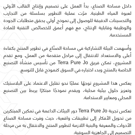
داخل مساحة الصناع، بدأ العمل على تصميم وإنتاج القالب الأولي
لعبوة المياه الطينية. مرّت عملية التطوير بسلسلة من التجارب
والتحسينات الدقيقة للوصول إلى نموذج أولي يحقق متطلبات الجودة
والوظيفة وقابلية الإنتاج، مع فهم أعمق للخصائص التقنية للمادة
المستخدمة.
وأسهمت البيئة التشاركية في مساحة الصنّاع في تطوير المنتج بكفاءة
أعلى والاستعداد للانتقال إلى مراحل متقدمة من العمل. ومع تقدم
المشروع، تمكن فريق Terra Pure Jo من تأسيس منشأة التصنيع
الخاصة بالمنتج وبدء اختباره في السوق كنموذج قابل للتوسع.
يعكس هذا المشروع توجهًا عمليًا نحو تقليل الاعتماد على البلاستيك
وتعزيز حلول بيئية محلية، ويقدم نموذجًا مبتكرًا يربط بين التصنيع
المحلي ومعايير الاستدامة.
تعكس تجربة Terra Pure Jo دور البيئات الداعمة في تمكين المبتكرين
من تحويل الأفكار إلى تطبيقات واقعية، حيث وفرت مساحة الصناع
الأدوات والمعرفة والبنية اللازمة لتطوير المنتج والانتقال به من مرحلة
التصميم إلى الجاهزية السوقية.