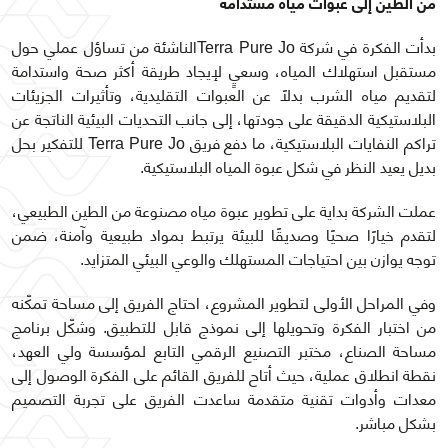
من الطين إلى عبوّات مياه مستدامة
بدأت الفكرة في شركة Terra Pure Joالناشئة من تساؤل عملي حول
مستقبل استهلاك المياه، وسعيٍ لإيجاد طريقة أكثر صحة واستدامة
لتقديم مياه الشرب بدلاً عن العبوات التقليدية، وتأثيرات الجزيئات
البلاستيكية الدقيقة على جودتها، إلى جانب التحديات البيئية الناتجة عن
تراكم النفايات البلاستيكية، ما دفع فريق Terra Pure Jo للتفكير بحل
بديل يعيد النظر في شكل عبوة المياه البلاستيكية.
عملت الشركة بداية على تطوير عبوة مياه مصنوعة من الطين الطبيعي،
لتقدم خيارًا صحيًا وصديقًا للبيئة يرتبط بمواد طبيعية وآمنة، ضمن
توجه يوازن بين احتياجات المستهلك والوعي البيئي المتزايد.
وفي المراحل الأولى لتطوير المشروع، احتاج الفريق إلى مساحة تمكّنه
من اختبار الفكرة وتحويلها إلى نموذج قابل للتطبيق. وشكّل برنامج
مساحة الصناع، مختبر التصنيع الرقمي التابع لمؤسسة ولي العهد،
نقطة انطلاق عملية، حيث أتاح للفريق القائم على الفكرة الوصول إلى
معدات وأدوات تقنية متقدمة ساعدت الفريق على تجربة التصميم
بشكل مباشر.