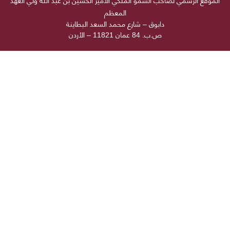
الموقع الرسمي لصاحب السمو الملكي الأمير الحسين بن عبد الله ولي العهد
المعظم
دابوق – شارع محمد السعد البطاينة
ص.ب. 84 عمان 11821 – الأردن