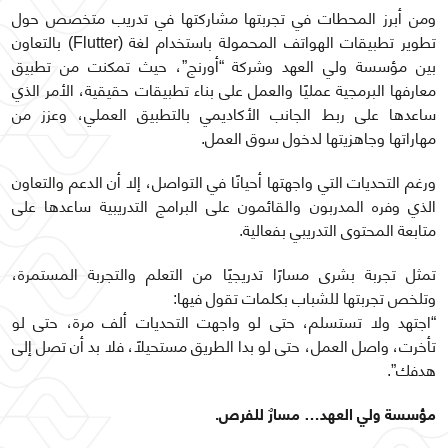
ومن أبرز المحطات في تجربتها مشاركتها في تدريب متخصص حول
تطوير تطبيقات الهواتف المحمولة باستخدام لغة (Flutter) بالتعاون
بين مؤسسة ولي العهد وشركة “أورنج”، حيث تمكنت من تطبيق
معارفها البرمجية عمليًا والعمل على بناء تطبيقات حقيقية، الأمر الذي
ساعدها على ربط الجانب الأكاديمي بالتطبيق العملي، وعزز من
مهاراتها وجاهزيتها لدخول سوق العمل.
ورغم التحديات التي واجهتها أحيانًا في التواصل، إلا أن الدعم والتعاون
الذي وفره المدربون والقائمون على البرامج التدريبية ساعدها على
متابعة المحتوى التدريبي بفعالية.
تمثل تجربة بشرى مسارًا تدريجيًا من التعلم والتجربة المستمرة،
وتلخص تجربتها للشباب بكلمات تقول فيها:
“اجتهد ولا تستسلم، حتى لو واجهت التحديات ألف مرة، حتى لو
تأخرت، واصل العمل، حتى لو بدا الطريق مستحيلاً، فلا بد أن تصل إلى
هدفك”.
مؤسسة ولي العهد… مسارٌ للفرص.