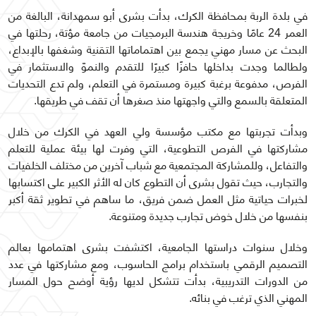
في بلدة الربة بمحافظة الكرك، بدأت بشرى أبو سمهدانة، البالغة من
العمر 24 عامًا وخريجة هندسة البرمجيات من جامعة مؤتة، رحلتها في
البحث عن مسار مهني يجمع بين اهتماماتها التقنية وشغفها بالإبداع،
ولطالما وجدت بداخلها حافزًا كبيرًا للتقدم والنموّ والاستثمار في
الفرص، مدفوعة برغبة كبيرة ومستمرة في التعلم، ولم تدع التحديات
المتعلقة بالسمع والتي واجهتها منذ صغرها أن تقف في طريقها.
وبدأت تجربتها مع مكتب مؤسسة ولي العهد في الكرك من خلال
مشاركتها في الفرص التطوعية، التي وفرت لها بيئة عملية للتعلم
والتفاعل، وللمشاركة المجتمعية مع شباب آخرين من مختلف الخلفيات
والتجارب، حيث تقول بشرى أن التطوع كان له الأثر الكبير على اكتسابها
لخبرات حياتية مثل العمل ضمن فريق، ما ساهم في تطوير ثقة أكبر
بنفسها من خلال خوض تجارب جديدة ومتنوعة.
وخلال سنوات دراستها الجامعية، اكتشفت بشرى اهتمامها بعالم
التصميم الرقمي باستخدام برامج الحاسوب، ومع مشاركتها في عدد
من الدورات التدريبية، بدأت تتشكل لديها رؤية أوضح حول المسار
المهني الذي ترغب في بنائه.