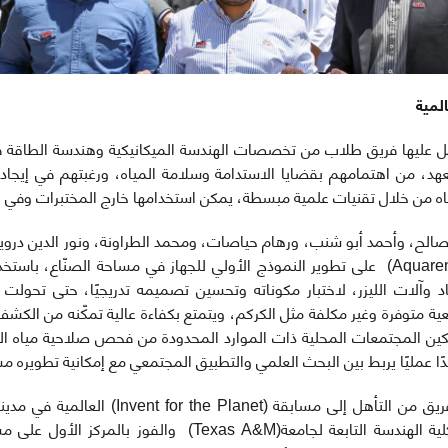
المية
عمل عليها فريق طلاب من تخصصات الهندسة الميكانيكية وهندسة الطاقة ف
د، من اهتمامهم بقضايا الاستدامة وسلامة المياه، ورغبتهم في إيجاد
ياه من خلال تقنيات علمية مبسطة، يمكن استخدامها خارج المختبرات وفي ال
صالح، وأحمد أبو شنب، ورهام حياصات، ومحمد الطراونة، ونور الدين درو
كفريق يحمل اسم (Aquarentures) على تطوير النموذج الأولي للجهاز في مساحة الصنّاع
عاد وآلات الليزر، لاختبار مكوناته وتحسين تصميمه تدريجيًا، حتى تحول
ية متوفرة وغير مكلفة مثل الكركم، ويتمتع بكفاءة عالية تمكّنه من الكش
كين المجتمعات المحلية ذات الموارد المحدودة من فحص صلاحية مياه ا
دًا عمليًا يربط بين البحث العلمي والتطبيق المجتمعي مع إمكانية تطويره مس
وفي عام 2025، تمكن الفريق من التأهل إلى مسابق