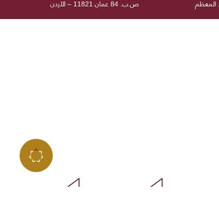
د المعظم
ص.ب. 84 عمان 11821 – الأردن