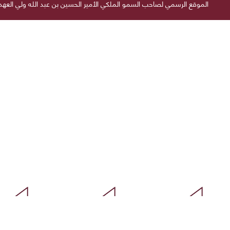
الموقع الرسمي لصاحب السمو الملكي الأمير الحسين بن عبد الله ولي العه