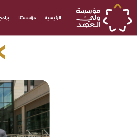
الرئيسية
مؤسستنا
برامجن