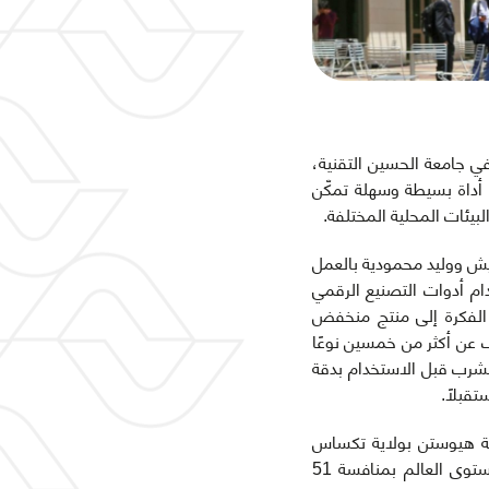
ي جامعة الحسين التقنية،
 أداة بسيطة وسهلة تمكّن
بيئات المحلية المختلفة.
يش ووليد محمودية بالعمل
، باستخدام أدوات التصنيع الرقمي
ت الفكرة إلى منتج منخفض
ف عن أكثر من خمسين نوعًا
لشرب قبل الاستخدام بدقة
تقبلًا.
ة (Invent for the Planet) العالمية في مدينة هيوستن بولاية تكساس
الأمريكية، والتي نظمتها كلية الهندسة التابعة لجامعة(Texas A&M) والفوز بالمركز الأول على مستوى العالم بمنافسة 51