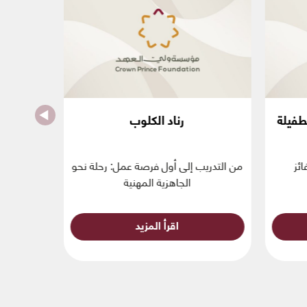
طفيلة
رناد الكلوب
ئز
من التدريب إلى أول فرصة عمل: رحلة نحو
مهارة
الجاهزية المهنية
اقرأ المزيد