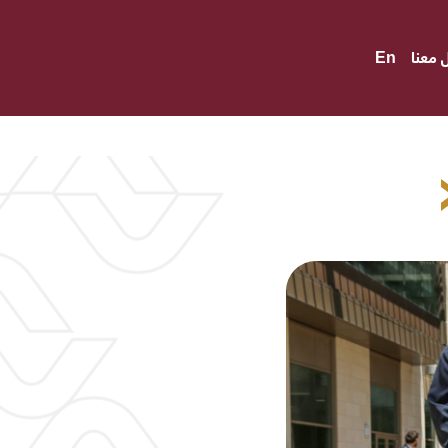
 معنا
En