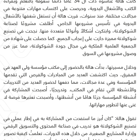
كانت هالة عناسوة ذات ال 34 عامًا دائمًا شغوفة بالتعلم وبقراءة
الكتب والأشغال اليدوية، وحرصت على اكتساب مهارات متنوعة في
مجالات مختلفة. منذ سنوات، قررت هالة أن تستغل شغفها بالأشغال
اليدوية في تأسيس مشروعها الخاص. أطلقت مشروعًا لصناعة
الشوكولاتة، وابتكرت أشكالًا وأنواعًا متعددة منها. نجحت في تصنيع
شوكولاتة مميزة حازت على إعجاب الجميع. كما حصلت على شهادة من
الجمعية العلمية الملكية في مجال جودة الشوكولاتة، مما عزز من
وصول مشروعها في السوق
وخلال مسيرتها، بدأت هالة بالحضور إلى مكتب مؤسسة ولي العهد في
المفرق، حيث اكتشفت العديد من المبادرات والفرص التي تقدمها
المؤسسة وفي عدة مجالات، مما دفعها لحضور العديد من التدريبات
والأنشطة التي تقام في المكتب. وتدريجيًا، أصبحت المشاركة في
أنشطة المؤسسة جزءًا هامًا من أنشطتها، وأصبحت تعتبرها فرصة لا
غنى عنها لتطوير مهاراتها.
تقول هالة: “كان أبرز ما استفدت من المشاركة به في إطار عملي في
تصنيع الشوكولاتة هو تدريب في صناعة المحتوى والتسويق الرقمي
وإدارة المشاريع الصغيرة. من خلال هذه الدورات، تعلمتُ كيفية تصوير